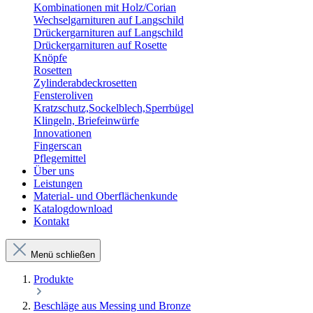
Kombinationen mit Holz/Corian
Wechselgarnituren auf Langschild
Drückergarnituren auf Langschild
Drückergarnituren auf Rosette
Knöpfe
Rosetten
Zylinderabdeckrosetten
Fensteroliven
Kratzschutz,Sockelblech,Sperrbügel
Klingeln, Briefeinwürfe
Innovationen
Fingerscan
Pflegemittel
Über uns
Leistungen
Material- und Oberflächenkunde
Katalogdownload
Kontakt
Menü schließen
Produkte
Beschläge aus Messing und Bronze