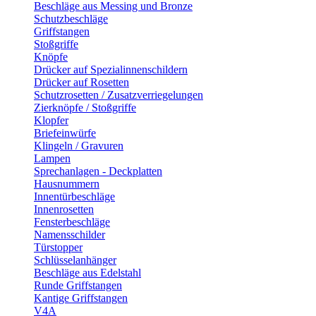
Beschläge aus Messing und Bronze
Schutzbeschläge
Griffstangen
Stoßgriffe
Knöpfe
Drücker auf Spezialinnenschildern
Drücker auf Rosetten
Schutzrosetten / Zusatzverriegelungen
Zierknöpfe / Stoßgriffe
Klopfer
Briefeinwürfe
Klingeln / Gravuren
Lampen
Sprechanlagen - Deckplatten
Hausnummern
Innentürbeschläge
Innenrosetten
Fensterbeschläge
Namensschilder
Türstopper
Schlüsselanhänger
Beschläge aus Edelstahl
Runde Griffstangen
Kantige Griffstangen
V4A