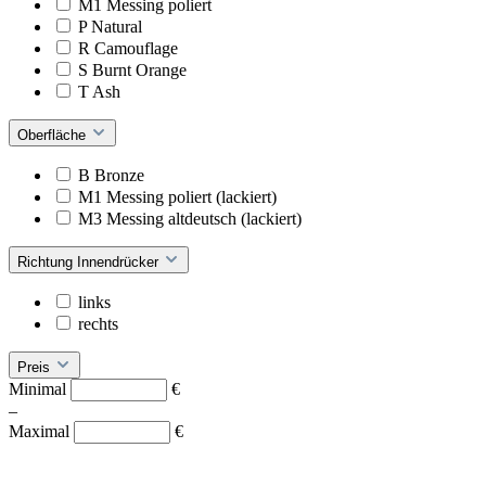
M1 Messing poliert
P Natural
R Camouflage
S Burnt Orange
T Ash
Oberfläche
B Bronze
M1 Messing poliert (lackiert)
M3 Messing altdeutsch (lackiert)
Richtung Innendrücker
links
rechts
Preis
Minimal
€
–
Maximal
€