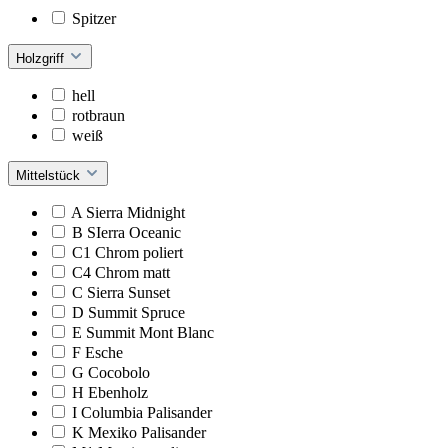
Spitzer
Holzgriff
hell
rotbraun
weiß
Mittelstück
A Sierra Midnight
B SIerra Oceanic
C1 Chrom poliert
C4 Chrom matt
C Sierra Sunset
D Summit Spruce
E Summit Mont Blanc
F Esche
G Cocobolo
H Ebenholz
I Columbia Palisander
K Mexiko Palisander