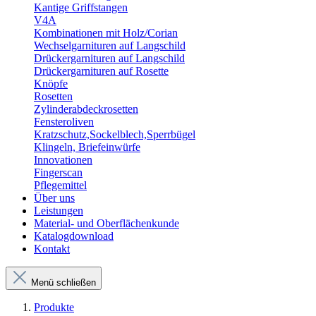
Kantige Griffstangen
V4A
Kombinationen mit Holz/Corian
Wechselgarnituren auf Langschild
Drückergarnituren auf Langschild
Drückergarnituren auf Rosette
Knöpfe
Rosetten
Zylinderabdeckrosetten
Fensteroliven
Kratzschutz,Sockelblech,Sperrbügel
Klingeln, Briefeinwürfe
Innovationen
Fingerscan
Pflegemittel
Über uns
Leistungen
Material- und Oberflächenkunde
Katalogdownload
Kontakt
Menü schließen
Produkte