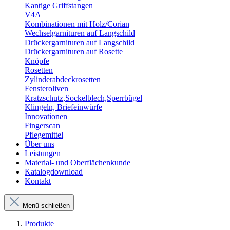
Kantige Griffstangen
V4A
Kombinationen mit Holz/Corian
Wechselgarnituren auf Langschild
Drückergarnituren auf Langschild
Drückergarnituren auf Rosette
Knöpfe
Rosetten
Zylinderabdeckrosetten
Fensteroliven
Kratzschutz,Sockelblech,Sperrbügel
Klingeln, Briefeinwürfe
Innovationen
Fingerscan
Pflegemittel
Über uns
Leistungen
Material- und Oberflächenkunde
Katalogdownload
Kontakt
Menü schließen
Produkte