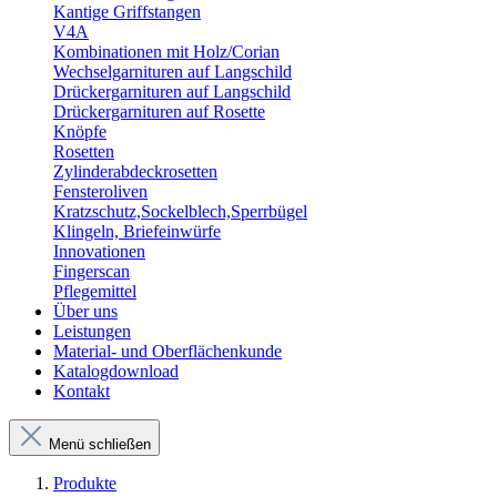
Kantige Griffstangen
V4A
Kombinationen mit Holz/Corian
Wechselgarnituren auf Langschild
Drückergarnituren auf Langschild
Drückergarnituren auf Rosette
Knöpfe
Rosetten
Zylinderabdeckrosetten
Fensteroliven
Kratzschutz,Sockelblech,Sperrbügel
Klingeln, Briefeinwürfe
Innovationen
Fingerscan
Pflegemittel
Über uns
Leistungen
Material- und Oberflächenkunde
Katalogdownload
Kontakt
Menü schließen
Produkte