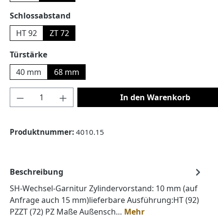
auswählen
Schlossabstand
HT 92
ZT 72
auswählen
Türstärke
40 mm
68 mm
Produkt Anzahl: Gib den gewünschten Wert
In den Warenkorb
Produktnummer:
4010.15
Beschreibung
SH-Wechsel-Garnitur Zylindervorstand: 10 mm (auf
Anfrage auch 15 mm)lieferbare Ausführung:HT (92)
PZZT (72) PZ Maße Außensch…
Mehr